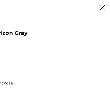
izon Gray
искоза