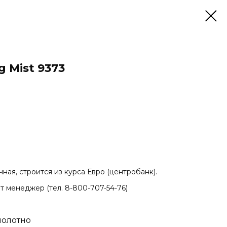
g Mist 9373
ная, строится из курса Евро (центробанк).
т менеджер (тел. 8-800-707-54-76)
полотно