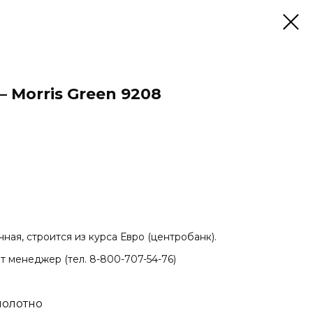
 Morris Green 9208
ная, строится из курса Евро (центробанк).
т менеджер (тел. 8-800-707-54-76)
полотно