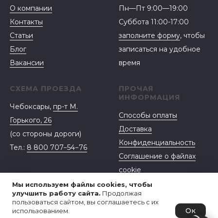
О компании
Пн—Пт 9:00—19:00
Контакты
Суббота 11:00-17:00
Статьи
заполните форму
, чтобы
Блог
записаться на удобное
Вакансии
время
СХЕМА ПРОЕЗДА
ПРОЧАЯ
ИНФОРМАЦИЯ
Чебоксары,
пр-т М.
Способы оплаты
Горького, 26
Доставка
(со стороны дороги)
Конфиденциальность
Тел.:
8 800 707−54−76
Соглашение о файлах
cookie
Договор-оферта
Мы используем файлы cookies, чтобы
улучшить работу сайта.
Продолжая
пользоваться сайтом, вы соглашаетесь с их
Ок
использованием.