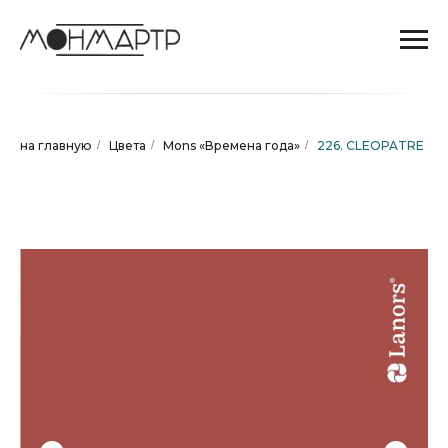
на главную
/
Цвета
/
Mons «Времена года»
/
226. CLEOPATRE