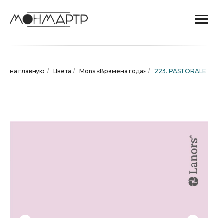
на главную
/
Цвета
/
Mons «Времена года»
/
223. PASTORALE