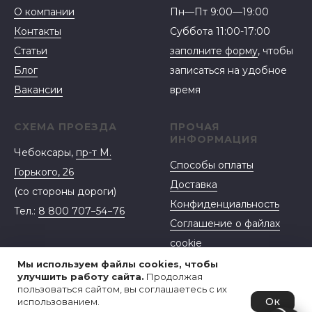
О компании
Пн—Пт 9:00—19:00
Контакты
Суббота 11:00-17:00
Статьи
заполните форму
, чтобы
Блог
записаться на удобное
Вакансии
время
СХЕМА ПРОЕЗДА
ПРОЧАЯ
ИНФОРМАЦИЯ
Чебоксары,
пр-т М.
Способы оплаты
Горького, 26
Доставка
(со стороны дороги)
Конфиденциальность
Тел.:
8 800 707−54−76
Соглашение о файлах
cookie
Договор-оферта
Мы используем файлы cookies, чтобы
улучшить работу сайта.
Продолжая
пользоваться сайтом, вы соглашаетесь с их
Ок
использованием.