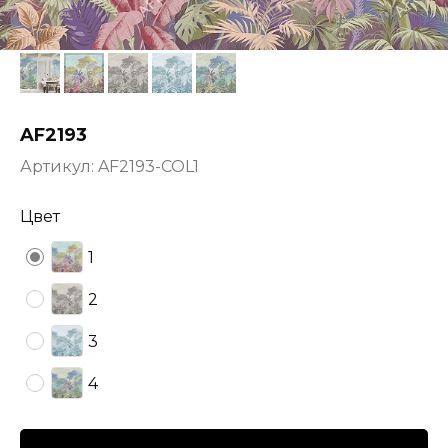
AF2193
Артикул:
AF2193-COL1
Цвет
1
2
3
4