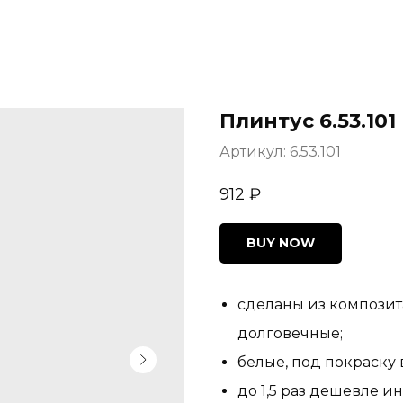
Плинтус 6.53.101
Артикул:
6.53.101
912
₽
BUY NOW
сделаны из компози
долговечные;
белые, под покраску 
до 1,5 раз дешевле и