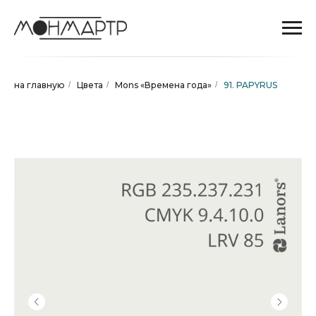
на главную
/
Цвета
/
Mons «Времена года»
/
91. PAPYRUS