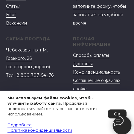
Статьи
заполните форму
, чтобы
Блог
записаться на удобное
Вакансии
время
СХЕМА ПРОЕЗДА
ПРОЧАЯ
ИНФОРМАЦИЯ
Чебоксары,
пр-т М.
Способы оплаты
Горького, 26
Доставка
(со стороны дороги)
Конфиденциальность
Тел.:
8 800 707−54−76
Соглашение о файлах
cookie
Договор-оферта
Мы используем файлы cookies, чтобы
улучшить работу сайта.
Продолжая
пользоваться сайтом, вы соглашаетесь с их
Ок
использованием.
Подробнее
Политика конфиденциальности