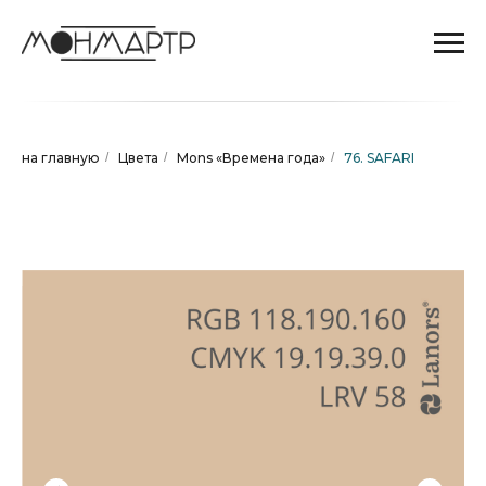
на главную
/
Цвета
/
Mons «Времена года»
/
76. SAFARI