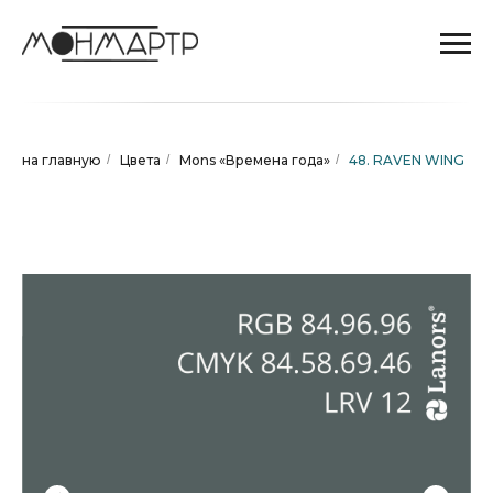
на главную
/
Цвета
/
Mons «Времена года»
/
48. RAVEN WING