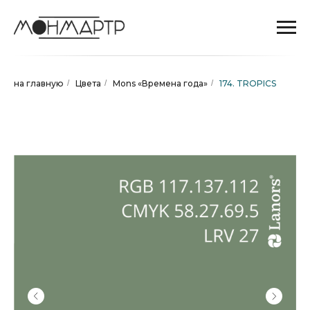
на главную
/
Цвета
/
Mons «Времена года»
/
174. TROPICS