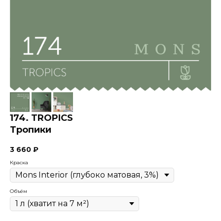
174. TROPICS
Тропики
3 660
₽
Краска
Объём