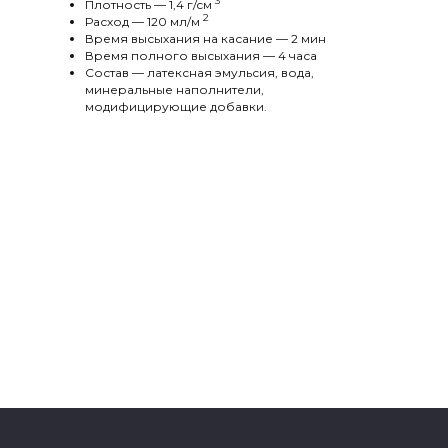
3
Плотность — 1,4 г/cм
2
Расход — 120 мл/м
Время высыхания на касание — 2 мин
Время полного высыхания — 4 часа
Состав — латексная эмульсия, вода,
минеральные наполнители,
модифицирующие добавки.