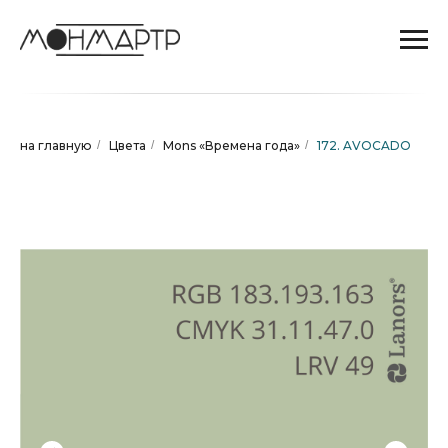
на главную
/
Цвета
/
Mons «Времена года»
/
172. AVOCADO