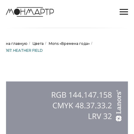
на главную
/
Цвета
/
Mons «Времена года»
/
167. HEATHER FIELD