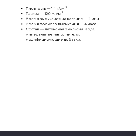
3
Плотность — 1,4 г/cм
2
Расход — 120 мл/м
Время высыхания на касание — 2 мин
Время полного высыхания — 4 часа
Состав — латексная эмульсия, вода,
минеральные наполнители,
модифицирующие добавки.