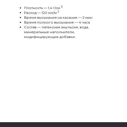
3
Плотность — 1,4 г/cм
2
Расход — 120 мл/м
Время высыхания на касание — 2 мин
Время полного высыхания — 4 часа
Состав — латексная эмульсия, вода,
минеральные наполнители,
модифицирующие добавки.