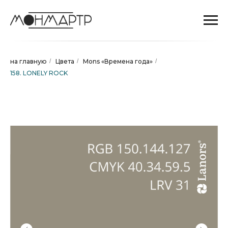
на главную
/
Цвета
/
Mons «Времена года»
/
158. LONELY ROCK