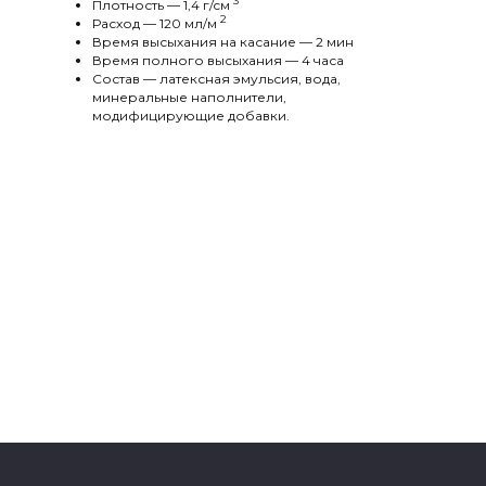
3
Плотность — 1,4 г/cм
2
Расход — 120 мл/м
Время высыхания на касание — 2 мин
Время полного высыхания — 4 часа
Состав — латексная эмульсия, вода,
минеральные наполнители,
модифицирующие добавки.