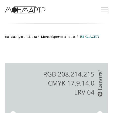
на главную
/
Цвета
/
Mons «Времена года»
/
151. GLACIER