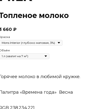
Топленое молоко
3 660
₽
Краска
Объём
Горячее молоко в любимой кружке.
Палитра «Времена года» Весна
RGB 238.234.221