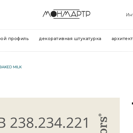
Ин
вой профиль
декоративная штукатурка
архитек
 BAKED MILK