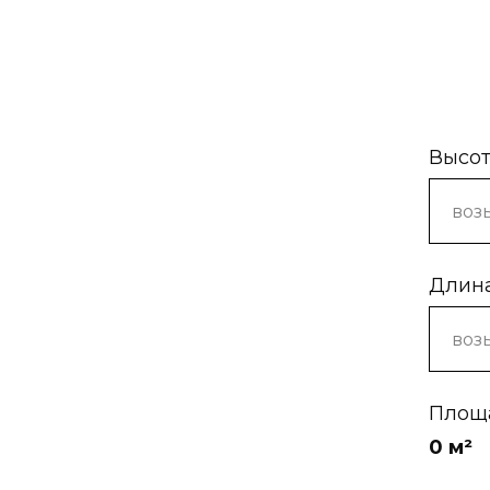
Высот
Длина
Площа
0
м²