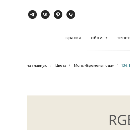
краска
обои
тене
на главную
/
Цвета
/
Mons «Времена года»
/
134.