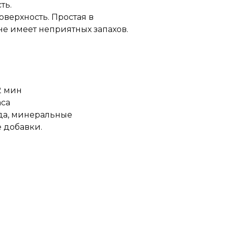
ть.
оверхность. Простая в
 не имеет неприятных запахов.
2 мин
аса
ода, минеральные
 добавки.