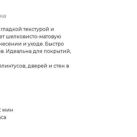
ска
 гладкой текстурой и
ает шелковисто-матовую
анесении и уходе. Быстро
ов. Идеальна для покрытий,
линтусов, дверей и стен в
2 мин
аса