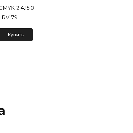
CMYK 2.4.15.0
LRV 79
Купить
а