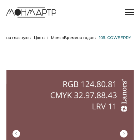
на главную
/
Цвета
/
Mons «Времена года»
/
105. COWBERRY