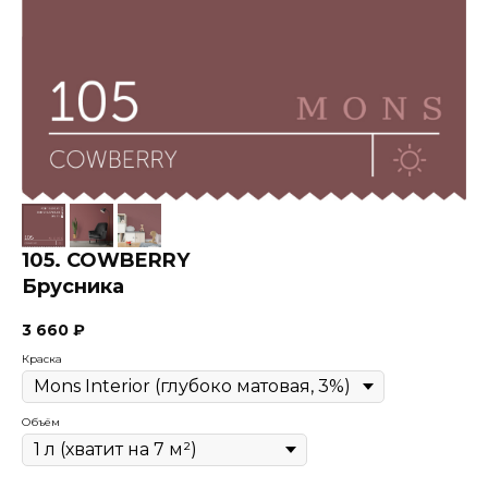
105. COWBERRY
Брусника
3 660
₽
Краска
Объём