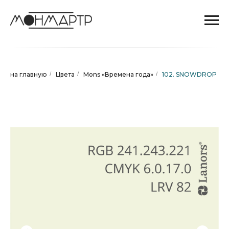
на главную
/
Цвета
/
Mons «Времена года»
/
102. SNOWDROP