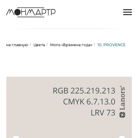
на главную
/
Цвета
/
Mons «Времена года»
/
10. PROVENCE