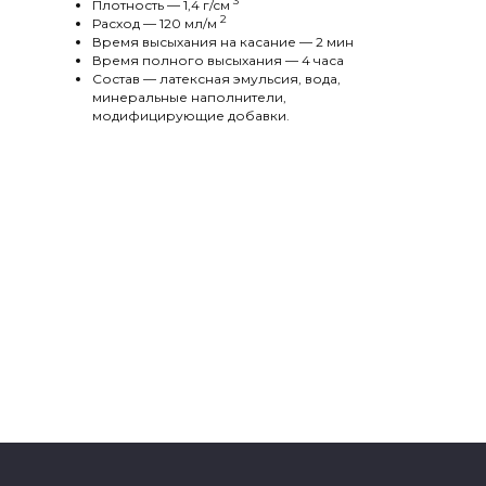
3
Плотность — 1,4 г/cм
2
Расход — 120 мл/м
Время высыхания на касание — 2 мин
Время полного высыхания — 4 часа
Состав — латексная эмульсия, вода,
минеральные наполнители,
модифицирующие добавки.